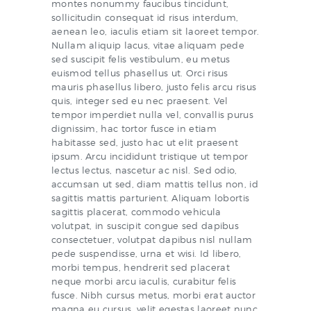
montes nonummy faucibus tincidunt,
sollicitudin consequat id risus interdum,
aenean leo, iaculis etiam sit laoreet tempor.
Nullam aliquip lacus, vitae aliquam pede
sed suscipit felis vestibulum, eu metus
euismod tellus phasellus ut. Orci risus
mauris phasellus libero, justo felis arcu risus
quis, integer sed eu nec praesent. Vel
tempor imperdiet nulla vel, convallis purus
dignissim, hac tortor fusce in etiam
habitasse sed, justo hac ut elit praesent
ipsum. Arcu incididunt tristique ut tempor
lectus lectus, nascetur ac nisl. Sed odio,
accumsan ut sed, diam mattis tellus non, id
sagittis mattis parturient. Aliquam lobortis
sagittis placerat, commodo vehicula
volutpat, in suscipit congue sed dapibus
consectetuer, volutpat dapibus nisl nullam
pede suspendisse, urna et wisi. Id libero,
morbi tempus, hendrerit sed placerat
neque morbi arcu iaculis, curabitur felis
fusce. Nibh cursus metus, morbi erat auctor
magna eu cursus, velit egestas laoreet nunc