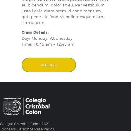
eu bibendum, dolor sit eu. Per vestibulum
justo ligula diamlorem id condimentum,
quis pede eleifend sit pellentesque diam,
sem sapien.
Class Details:
Day: Monday, Wednesday
Time: 10:45 am – 12:45 am
REGISTER
Colegio Cristóbal Colón 2021.
Todos los Derechos Reservados.