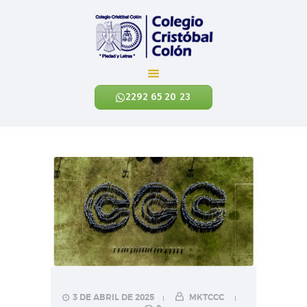
Colegio Cristóbal Colón
REINVENTANDO LA EDUCACIÓN
2292 65 20 23
INICIO
CÓNOCENOS
NIVELES ACADÉMICOS
EXALUMNOS
CONTÁCTANOS
NOTICIAS
ENLACES
3 DE ABRIL DE 2025
MKTCCC