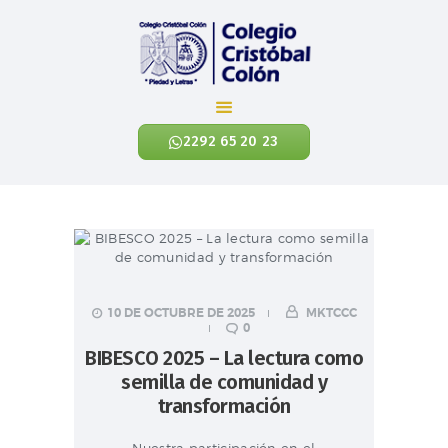
Colegio Cristóbal Colón
REINVENTANDO LA EDUCACIÓN
2292 65 20 23
INICIO
CÓNOCENOS
NIVELES ACADÉMICOS
EXALUMNOS
CONTÁCTANOS
10 DE OCTUBRE DE 2025
MKTCCC
0
NOTICIAS
BIBESCO 2025 – La lectura como
ENLACES
semilla de comunidad y
transformación