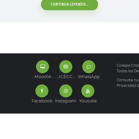
CONTINUA LEYENDO...
Colegio Cris
Todos los D
.::Moodle::.
.::ICECC::.
WhatsApp
Consulta nu
Privacidad 
Facebook
Instagram
Youtube