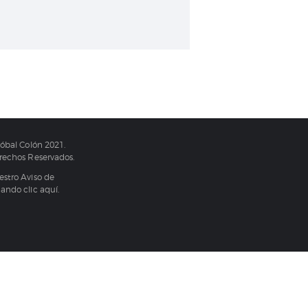
tóbal Colón 2021.
erechos Reservados.
estro Aviso de
dando clic
aquí.