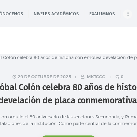
INICIO
ÓNOCENOS
NIVELES ACADÉMICOS
EXALUMNOS
Colegio Cristóbal Colón
CÓNOCENOS
REINVENTANDO LA EDUCACIÓN
NIVELES
ACADÉMICOS
EXALUMNOS
29 DE OCTUBRE DE 2025
MKTCCC
0
CONTÁCTANOS
tóbal Colón celebra 80 años de hist
NOTICIAS
develación de placa conmemorativa
ENLACES
con orgullo el 80 aniversario de las secciones Secundaria, y Pri
stalaciones de la institución. Como parte central de la conmemor