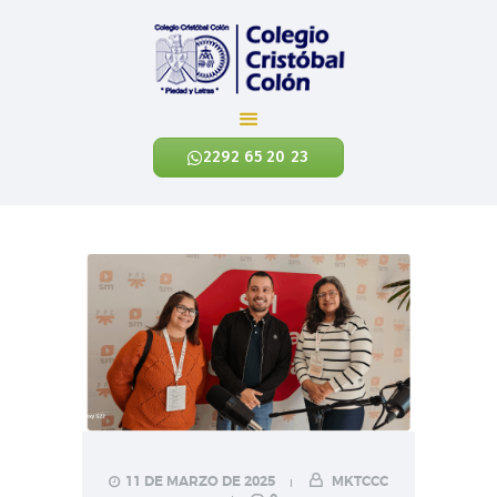
Colegio Cristóbal Colón
REINVENTANDO LA EDUCACIÓN
2292 65 20 23
INICIO
CÓNOCENOS
NIVELES ACADÉMICOS
EXALUMNOS
CONTÁCTANOS
NOTICIAS
ENLACES
11 DE MARZO DE 2025
MKTCCC