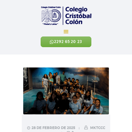
Colegio Cristóbal Colón
REINVENTANDO LA EDUCACIÓN
2292 65 20 23
INICIO
CÓNOCENOS
NIVELES ACADÉMICOS
EXALUMNOS
CONTÁCTANOS
NOTICIAS
ENLACES
28 DE FEBRERO DE 2025
MKTCCC