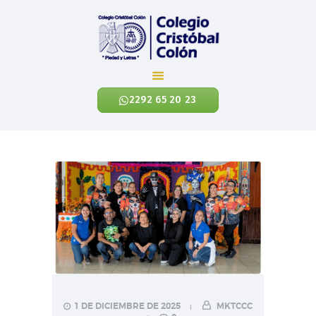
Colegio Cristóbal Colón
REINVENTANDO LA EDUCACIÓN
2292 65 20 23
INICIO
CÓNOCENOS
NIVELES ACADÉMICOS
EXALUMNOS
CONTÁCTANOS
NOTICIAS
ENLACES
1 DE DICIEMBRE DE 2025
MKTCCC