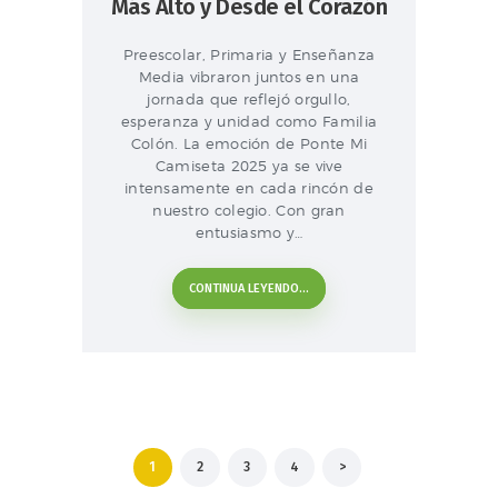
Más Alto y Desde el Corazón
Preescolar, Primaria y Enseñanza
Media vibraron juntos en una
jornada que reflejó orgullo,
esperanza y unidad como Familia
Colón. La emoción de Ponte Mi
Camiseta 2025 ya se vive
intensamente en cada rincón de
nuestro colegio. Con gran
entusiasmo y…
CONTINUA LEYENDO...
Paginación
PAGE
1
PAGE
2
PAGE
3
PAGE
4
>