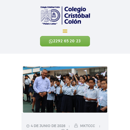
Colegio Cristóbal Colón
REINVENTANDO LA EDUCACIÓN
2292 65 20 23
INICIO
CÓNOCENOS
NIVELES ACADÉMICOS
EXALUMNOS
CONTÁCTANOS
NOTICIAS
ENLACES
4 DE JUNIO DE 2026
MKTCCC