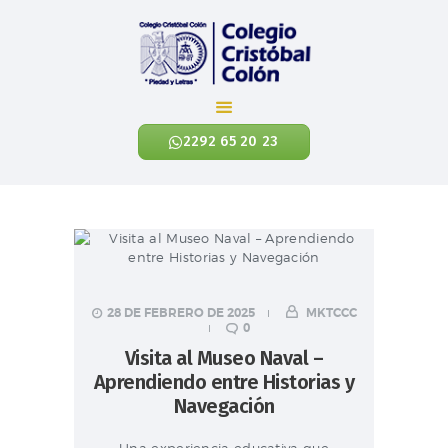
Colegio Cristóbal Colón
REINVENTANDO LA EDUCACIÓN
2292 65 20 23
INICIO
CÓNOCENOS
NIVELES ACADÉMICOS
EXALUMNOS
CONTÁCTANOS
28 DE FEBRERO DE 2025
MKTCCC
0
NOTICIAS
Visita al Museo Naval –
ENLACES
Aprendiendo entre Historias y
Navegación