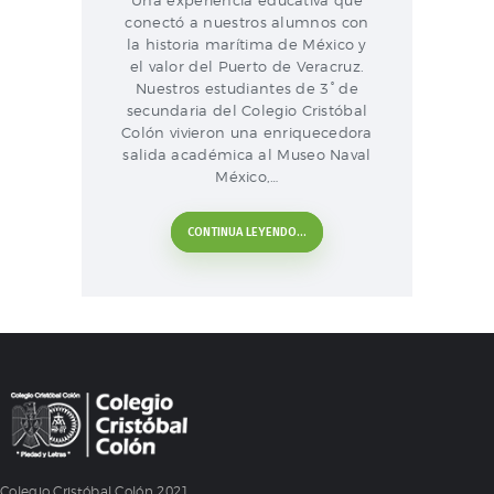
Una experiencia educativa que
conectó a nuestros alumnos con
la historia marítima de México y
el valor del Puerto de Veracruz.
Nuestros estudiantes de 3° de
secundaria del Colegio Cristóbal
Colón vivieron una enriquecedora
salida académica al Museo Naval
México,…
CONTINUA LEYENDO...
Colegio Cristóbal Colón 2021.