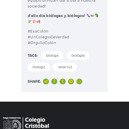
equipo brindan día a día a nuestra
sociedad!
¡Feliz día biólogas y biólogos!
#ExaColón
#UnColegioDeVerdad
#OrgulloColón
TAGS:
biologa
biología
biologo
veracruz
SHARE: