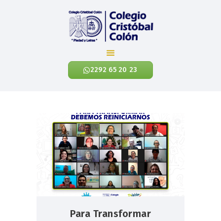
Colegio Cristóbal Colón
REINVENTANDO LA EDUCACIÓN
2292 65 20 23
INICIO
CÓNOCENOS
NIVELES ACADÉMICOS
EXALUMNOS
CONTÁCTANOS
NOTICIAS
ENLACES
Para Transformar