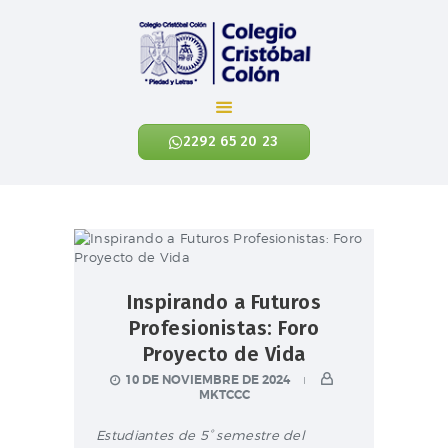
Colegio Cristóbal Colón
REINVENTANDO LA EDUCACIÓN
2292 65 20 23
INICIO
CÓNOCENOS
NIVELES ACADÉMICOS
EXALUMNOS
Inspirando a Futuros
CONTÁCTANOS
Profesionistas: Foro
NOTICIAS
Proyecto de Vida
ENLACES
10 DE NOVIEMBRE DE 2024
MKTCCC
Estudiantes de 5° semestre del