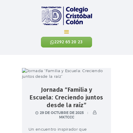
Colegio Cristóbal Colón
REINVENTANDO LA EDUCACIÓN
2292 65 20 23
INICIO
CÓNOCENOS
NIVELES ACADÉMICOS
EXALUMNOS
Jornada “Familia y
CONTÁCTANOS
Escuela: Creciendo juntos
NOTICIAS
desde la raíz”
ENLACES
29 DE OCTUBRE DE 2025
MKTCCC
Un encuentro inspirador que