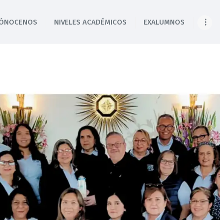
INICIO
ÓNOCENOS
NIVELES ACADÉMICOS
EXALUMNOS
Colegio Cristóbal Colón
CÓNOCENOS
REINVENTANDO LA EDUCACIÓN
NIVELES
ACADÉMICOS
EXALUMNOS
CONTÁCTANOS
NOTICIAS
ENLACES