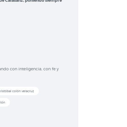
 de Calasanz, poniendo siempre
ndo con inteligencia, con fe y
ristóbal colón veracruz
olón