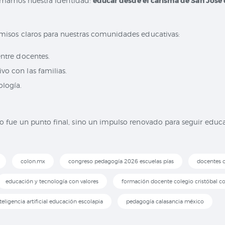
firmamos nuestra identidad:
educar desde el carisma de San José
isos claros para nuestras comunidades educativas:
entre docentes.
vo con las familias.
ología.
o fue un punto final, sino un impulso renovado para seguir educa
colon.mx
congreso pedagogía 2026 escuelas pías
docentes c
educación y tecnología con valores
formación docente colegio cristóbal c
teligencia artificial educación escolapia
pedagogía calasancia méxico