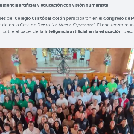
ligencia artificial y educación con visión humanista
tes del
Colegio Cristóbal Colón
participaron en el
Congreso de P
izado en la Casa de Retiro
“La Nueva Esperanza”
. El encuentro reu
r sobre el papel de la
inteligencia artificial en la educación
, desd